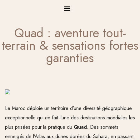
Consultez-nous
+212 6 63 26 44 34
+33 6 60 96 70 70
Quad : aventure tout-
terrain & sensations fortes
garanties
Le Maroc déploie un territoire d’une diversité géographique
exceptionnelle qui en fait l’une des destinations mondiales les
plus prisées pour la pratique du
Quad
. Des sommets
enneigés de l’Atlas aux dunes dorées du Sahara, en passant